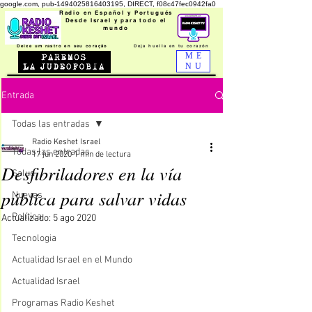
google.com, pub-1494025816403195, DIRECT, f08c47fec0942fa0
Radio en Español y Portugués
Desde Israel y para todo el
mundo
Deixe um rastro en seu coração
Deja huella en tu
corazón
ME
NU
Entrada
Todas las entradas
Radio Keshet Israel
Todas las entradas
17 jun 2020
1 min de lectura
Desfibriladores en la vía
Salud
pública para salvar vidas
Nuevas
Política
Actualizado:
5 ago 2020
Tecnologia
Actualidad Israel en el Mundo
Actualidad Israel
Programas Radio Keshet