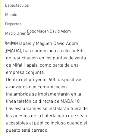
Espectaculos
Mundo
Deportes
Foto: Magen David Adom
Medio Oriente
Cultura
Mifal Hapais y Maguen David Adom 
(MADA), han comenzado a colocar kits 
Alia
de resucitación en los puntos de venta  
de Mifal Hapais, como parte de una 
empresa conjunta.
Dentro del proyecto, 600 dispositivos 
avanzados con comunicación 
inalámbrica se implementarán en la 
línea telefónica directa de MADA:101.
Las evaluaciones se instalarán fuera de 
los puestos de la Lotería para que sean 
accesibles al público incluso cuando el 
puesto está cerrado.