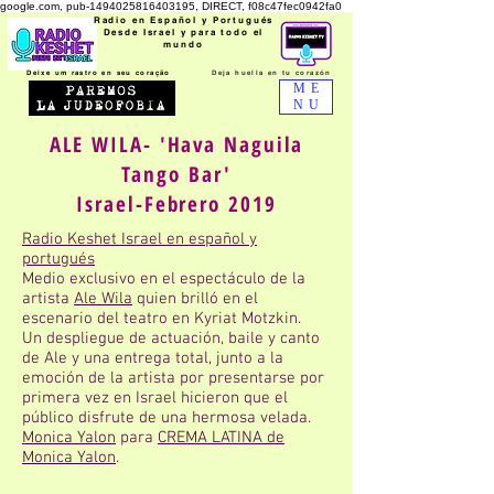
google.com, pub-1494025816403195, DIRECT, f08c47fec0942fa0
Radio en Español y Portugués
Desde Israel y para todo el
mundo
Deixe um rastro en seu coração
Deja huella en tu
corazón
ME
NU
ALE WILA- 'Hava Naguila
Tango Bar'
Israel-Febrero 2019
Radio Keshet Israel en español y
portugués
Medio exclusivo en el espectáculo de la
artista
Ale Wila
quien brilló en el
escenario del teatro en Kyriat Motzkin.
Un despliegue de actuación, baile y canto
de Ale y una entrega total, junto a la
emoción de la artista por presentarse por
primera vez en Israel hicieron que el
público disfrute de una hermosa velada.
Monica Yalon
para
CREMA LATINA de
Monica Yalon
.