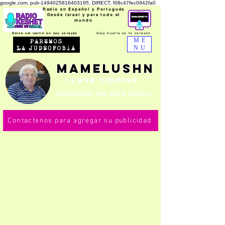
google.com, pub-1494025816403195, DIRECT, f08c47fec0942fa0
Radio en Español y Portugués
Desde Israel y para todo el
mundo
Deixe um rastro en seu coração
Deja huella en tu
corazón
ME
NU
MAMELUSHN
I LOVE
YIdDish
CONDUCIDO POR BETO KOGAN
Contactenos para agregar su publicidad